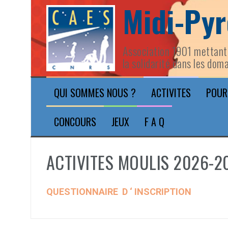
Midi-Py
Aller
au
contenu
Association 1901 mettant 
la solidarité dans les doma
QUI SOMMES NOUS ?
ACTIVITES
POUR
CONCOURS
JEUX
F A Q
ACTIVITES MOULIS 2026-2
QUESTIONNAIRE D ‘ INSCRIPTION