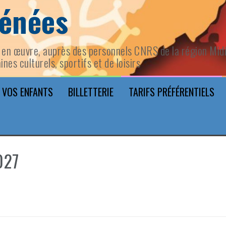
rénées
en œuvre, auprès des personnels CNRS de la région Midi-
ines culturels, sportifs et de loisirs
 VOS ENFANTS
BILLETTERIE
TARIFS PRÉFÉRENTIELS
027