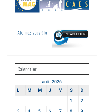
Abonnez-vous à la
Calendrier
août 2026
L
M
M
J
V
S
D
1
2
3
4
5
6
7
8
9