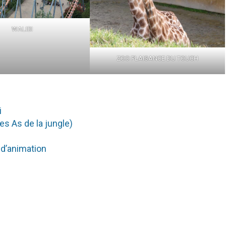
WALIBI
ZOO PLAISANCE DU TOUCH
i
es As de la jungle)
a d’animation