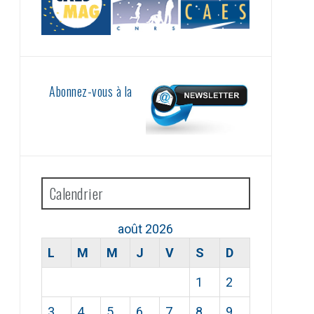
Abonnez-vous à la
Calendrier
août 2026
L
M
M
J
V
S
D
1
2
3
4
5
6
7
8
9