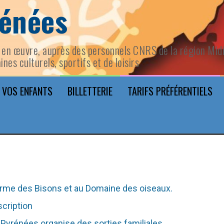
rénées
en œuvre, auprès des personnels CNRS de la région Midi-
ines culturels, sportifs et de loisirs
 VOS ENFANTS
BILLETTERIE
TARIFS PRÉFÉRENTIELS
Ferme des Bisons et au Domaine des oiseaux.
scription
Pyrénées organise des sorties familiales.