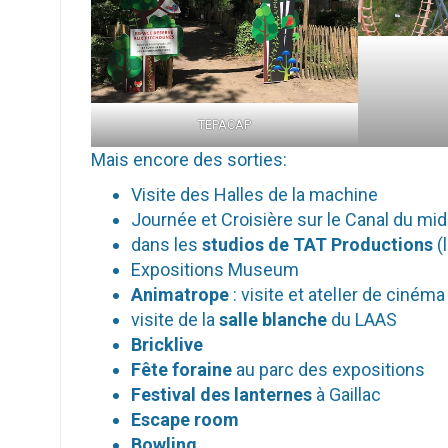
TEPACAP
Mais encore des sorties:
Visite des Halles de la machine
Journée et Croisière sur le Canal du mid
dans les
studios de TAT
Productions
(l
Expositions Museum
Animatrope
: visite et atelIer de ciném
visite de la
salle blanche
du LAAS
Bricklive
Fête foraine
au parc des expositions
Festival des lanternes
à Gaillac
Escape room
Bowling