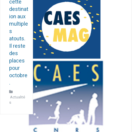
cette
destinat
ion aux
multiple
s
atouts.
Il reste
des
places
pour
octobre
.
Actualité
s